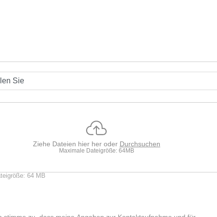
Ziehe Dateien hier her oder
Durchsuchen
Maximale Dateigröße: 64MB
teigröße: 64 MB
ch stimme zu, dass meine Angaben zur Kontaktaufnahme und für