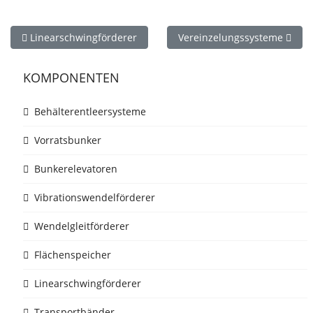
Vorheriger Beitrag: Linearschwingförderer
Nächster Beitrag: Vereinzel
Linearschwingförderer
Vereinzelungssysteme
KOMPONENTEN
Behälterentleersysteme
Vorratsbunker
Bunkerelevatoren
Vibrationswendelförderer
Wendelgleitförderer
Flächenspeicher
Linearschwingförderer
Transportbänder