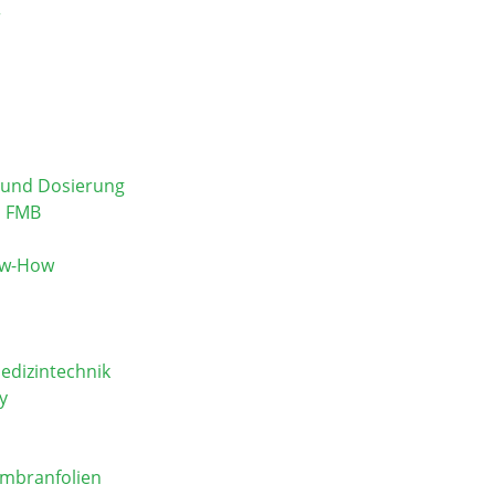
r
g und Dosierung
i FMB
ow-How
edizintechnik
y
mbranfolien