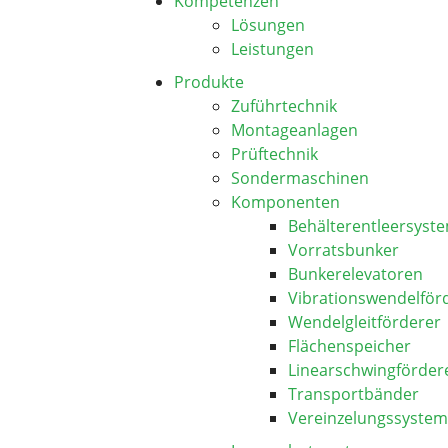
Kompetenzen
Lösungen
Leistungen
Produkte
Zuführtechnik
Montageanlagen
Prüftechnik
Sondermaschinen
Komponenten
Behälterentleersyst
Vorratsbunker
Bunkerelevatoren
Vibrationswendelför
Wendelgleitförderer
Flächenspeicher
Linearschwingförder
Transportbänder
Vereinzelungssyste