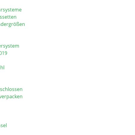
hrsysteme
ssetten
ndergrößen
ersystem
019
hl
eschlossen
verpacken
sel